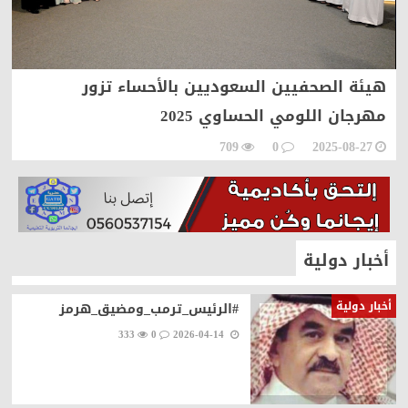
هيئة الصحفيين السعوديين بالأحساء تزور
م
مهرجان اللومي الحساوي 2025
709
0
2025-08-27
أخبار دولية
أخبار دولية
#الرئيس_ترمب_ومضيق_هرمز
333
0
2026-04-14