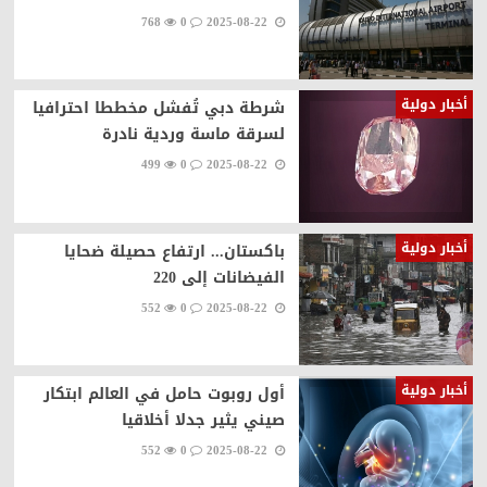
768
0
2025-08-22
أخبار دولية
شرطة دبي تُفشل مخططا احترافيا
لسرقة ماسة وردية نادرة
499
0
2025-08-22
أخبار دولية
باكستان... ارتفاع حصيلة ضحايا
الفيضانات إلى 220
552
0
2025-08-22
أخبار دولية
أول روبوت حامل في العالم ابتكار
صيني يثير جدلا أخلاقيا
552
0
2025-08-22