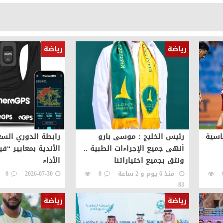
رياضة
رياضة
اسية
رئيس الخليج : موسى بارو
رابطة الدوري الس
أنهى جميع الإجراءات الطبية ..
الأندية بمعايير “ف
ونثق بجميع اختياراتنا
الأداء
منذ 6 يوم و 2 ساعة
0
2026-07-30
0
83
رياضة
رياضة