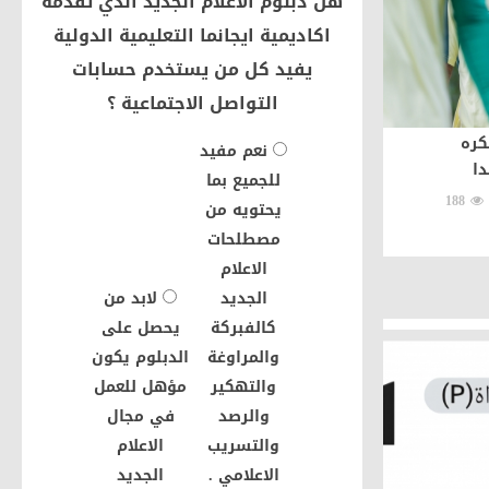
هل دبلوم الاعلام الجديد الذي تقدمه
اكاديمية ايجانما التعليمية الدولية
يفيد كل من يستخدم حسابات
التواصل الاجتماعية ؟
كره
نعم مفيد
الاتفاق يضم سيلينا 3 مواسم
ا
للجميع بما
188
منذ 3 يوم و 2 ساعة
يحتويه من
مصطلحات
الاعلام
الجديد
لابد من
رياضة
كالفبركة
يحصل على
والمراوغة
الدبلوم يكون
والتهكير
مؤهل للعمل
والرصد
في مجال
والتسريب
الاعلام
الاعلامي .
الجديد