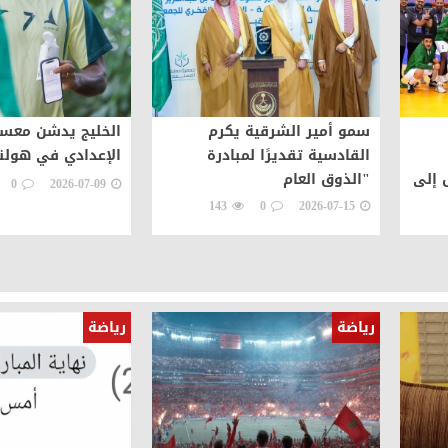
سمو أمير الشرقية يكرم
الخليج يدشن معس
القادسية تقديرًا لمبادرة
الإعدادي في هولند
 إلى
"الذوق العام
0
2026-07-09
143
0
2026-07-15
رياضة
رياضة