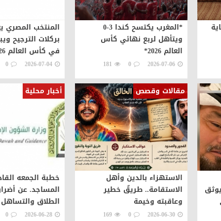
ية
*المغرب يكتسح كندا 3-0
المنتخب المصري يعب
ويتأهل لربع نهائي كأس
العالم 2026*
في كأس العالم 2026
0
2026-07-04
181
0
2026-07-06
مقالات وقصص
أخبار محلية
الاستهزاء بالدين وأهل
خطبة الجمعه القا
يوثق
الاستقامة.. طريقٌ خطير
المساجد. عن أضرار
وعاقبته وخيمة
الطلاق والتساهل 
0
2026-06-28
169
0
2026-06-30