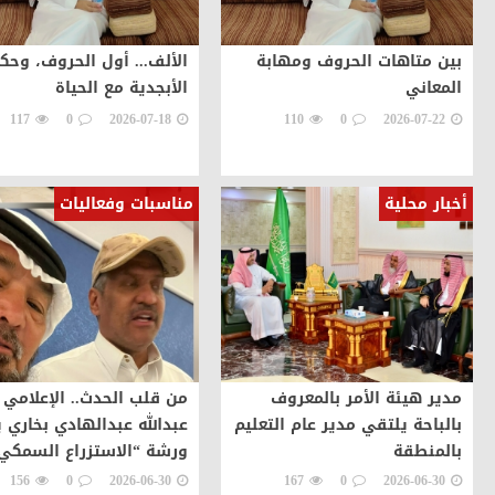
بين متاهات الحروف ومهابة
الألف... أول الحروف، وحكا
المعاني
الأبجدية مع الحياة
117
0
2026-07-18
110
0
2026-07-22
أخبار محلية
مناسبات وفعاليات
مدير هيئة الأمر بالمعروف
من قلب الحدث.. الإعلامي
بالباحة يلتقي مدير عام التعليم
عبدالله عبدالهادي بخاري 
بالمنطقة
ورشة “الاستزراع السمكي
بالطرق الحديثة” بالمدينة
156
0
2026-06-30
167
0
2026-06-30