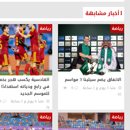
أخبار مشابهة
رياضة
رياضة
الاتفاق يضم سيلينا 3 مواسم
القادسية يكسب هجر بخم
في رابع ودياته استعدادًا
منذ 3 يوم و 2 ساعة
0
للموسم الجديد
65
منذ 6 يوم و 2 ساعة
0
70
رياضة
رياضة