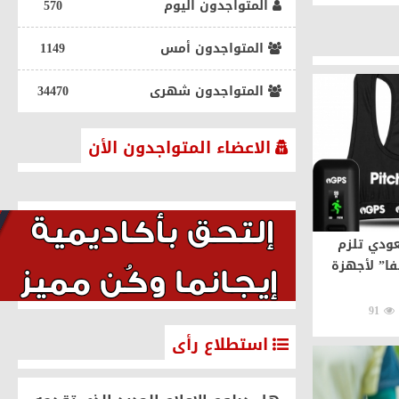
المتواجدون اليوم
570
رياضة
المتواجدون أمس
1149
المتواجدون شهرى
34470
الاعضاء المتواجدون الأن
شباب أخضر اليد يواصلون
عودي تلزم
انتصاراتهم في البطولة الأسيوية
يفا” لأجهزة
ويضمنون التأهل
2026-07-19
91
استطلاع رأى
رياضة