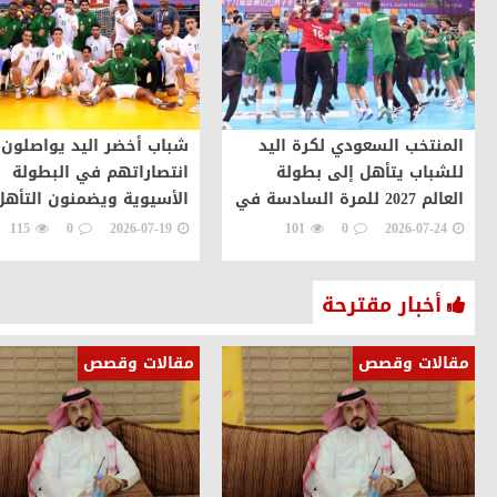
المنتخب السعودي لكرة اليد
شباب أخضر اليد يواصلون
للشباب يتأهل إلى بطولة
انتصاراتهم في البطولة
العالم 2027 للمرة السادسة في
الأسيوية ويضمنون التأهل
تاريخه
ربع النهائي
115
0
2026-07-19
101
0
2026-07-24
أخبار مقترحة
مقالات وقصص
مقالات وقصص