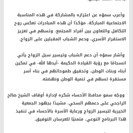
وأعرب سموّه عن اعتزازه بالمشاركة في هذه المناسبة
الاجتماعية المباركة، مؤكدًا أن هذه المبادرات تعكس روح
التكافل والتعاون بين أفراد المجتمع، وتسهم في تعزيز
الاستقرار الأسري، ودعم الشباب المقبلين على الزواج.
وأشار سموّه أن دعم الشباب وتيسير سبل الزواج يأتي
انسجامًا مع رؤية القيادة الحكيمة -أيدها الله- في تمكين
أبناء وبنات الوطن، وتحقيق طموحاتهم في بناء أسر
مستقرة تسهم في تنمية الوطن ونهضته.
ووجّه سمو محافظ الأحساء شكره لإدارة أوقاف الشيخ صالح
الراجحي على دعمهم السخي، مشيدًا بجهود الجمعية
الخيرية لتيسير الزواج ورعاية الأسرة بالأحساء في تنفيذ
هذا البرنامج النوعي، متمنيًا للعرسان التوفيق.