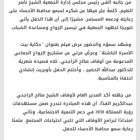
من جانبه ألقى رئيس مجلس إدارة الجمعية الشيخ ناصر
النعيم، كلمةً عبّر فيها عن شكره لسمو محافظ الأحساء على
رعايته ودعمه المستمر، مشيرًا إلى أن هذا الحفل يأتي
تتويجًا لجهود الجمعية في تيسير الزواج ومساعدة الشباب.
وشهد سموّه والحضور عرض فيلم بعنوان "حكاية بيت
الأسرة الناشئة" وعرضٌ مرئي عن مشاريع الزواج الجماعي
المدعومة من أوقاف صالح الراجحي، تلاه قصيدة شعرية
للدكتور عبدالله الخضير ، واُختتم الحفل بأوبريت إنشادي
احتفاءً بالمناسبة.
من جهته أكد المدير العام لأوقاف الشيخ صالح الراجحي
عبدالكريم الفدّا، أن هذه المبادرة تندرج ضمن مستهدفات
رؤية المملكة 2030 في دعم التنمية الاجتماعية، وتأتي
امتدادًا لبرامج الأوقاف التي تلبي احتياجات المجتمع، مثمنًا
رعاية سمو محافظ الأحساء للحفل.