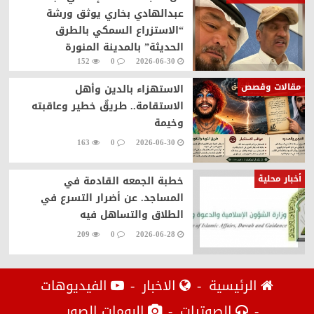
عبدالهادي بخاري يوثق ورشة
“الاستزراع السمكي بالطرق
الحديثة” بالمدينة المنورة
152
0
2026-06-30
مقالات وقصص
الاستهزاء بالدين وأهل
الاستقامة.. طريقٌ خطير وعاقبته
وخيمة
163
0
2026-06-30
أخبار محلية
خطبة الجمعه القادمة في
المساجد. عن أضرار التسرع في
الطلاق والتساهل فيه
209
0
2026-06-28
الرئيسية
الاخبار
الفيديوهات
الصوتيات
البومات الصور